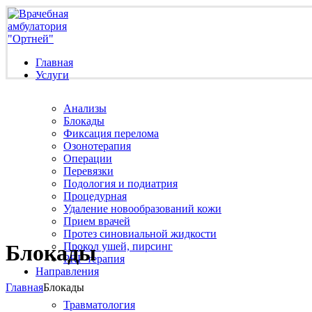
Главная
Услуги
Анализы
Блокады
Фиксация перелома
Озонотерапия
Операции
Перевязки
Подология и подиатрия
Процедурная
Удаление новообразований кожи
Прием врачей
Протез синовиальной жидкости
Прокол ушей, пирсинг
Блокады
PRP-терапия
Направления
Главная
Блокады
Травматология