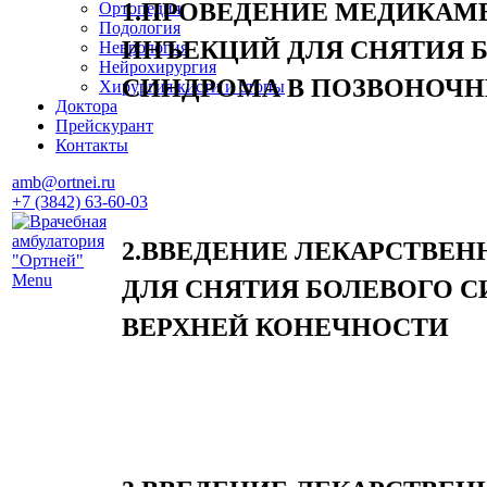
1.ПРОВЕДЕНИЕ МЕДИКА
Ортопедия
Подология
ИНЪЕКЦИЙ ДЛЯ СНЯТИЯ 
Неврология
Нейрохирургия
СИНДРОМА В ПОЗВОНОЧН
Хирургия кисти и стопы
Доктора
Прейскурант
Контакты
amb@ortnei.ru
+7 (3842) 63-60-03
2.ВВЕДЕНИЕ ЛЕКАРСТВЕН
Menu
ДЛЯ СНЯТИЯ БОЛЕВОГО 
ВЕРХНЕЙ КОНЕЧНОСТИ