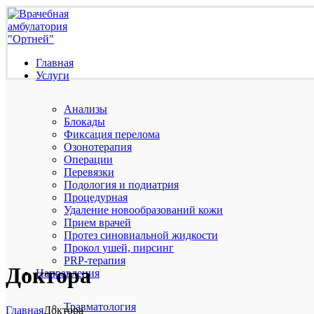
Главная
Услуги
Анализы
Блокады
Фиксация перелома
Озонотерапия
Операции
Перевязки
Подология и подиатрия
Процедурная
Удаление новообразований кожи
Прием врачей
Протез синовиальной жидкости
Прокол ушей, пирсинг
PRP-терапия
Доктора
Направления
Травматология
Главная
Доктора