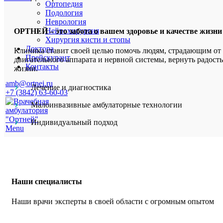
Ортопедия
Подология
Неврология
Нейрохирургия
ОРТНЕЙ – это забота о вашем здоровье и качестве жизни
Хирургия кисти и стопы
Доктора
Клиника ставит своей целью помочь людям, страдающим от 
Прейскурант
двигательного аппарата и нервной системы, вернуть радост
Контакты
жизни.
amb@ortnei.ru
Лечение и диагностика
+7 (3842) 63-60-03
Малоинвазивные амбулаторные технологии
Индивидуальный подход
Menu
Наши специалисты
Наши врачи эксперты в своей области с огромным опытом