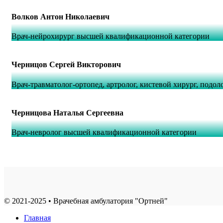
Волков Антон Николаевич
Врач-нейрохирург высшей квалификационной категории
Черницов Сергей Викторович
Врач-травматолог-ортопед, артролог, кистевой хирург, под
Черницова Наталья Сергеевна
Врач-невролог высшей квалификационной категории
© 2021-2025 • Врачебная амбулатория "Ортней"
Главная